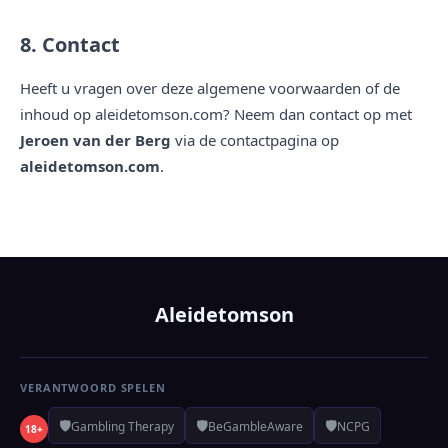
8. Contact
Heeft u vragen over deze algemene voorwaarden of de
inhoud op aleidetomson.com? Neem dan contact op met
Jeroen van der Berg
via de contactpagina op
aleidetomson.com
.
Aleidetomson
VERANTWOORD SPELEN
🛡️
🛡️
🛡️
Gambling Therapy
BeGambleAware
NCPG
18+